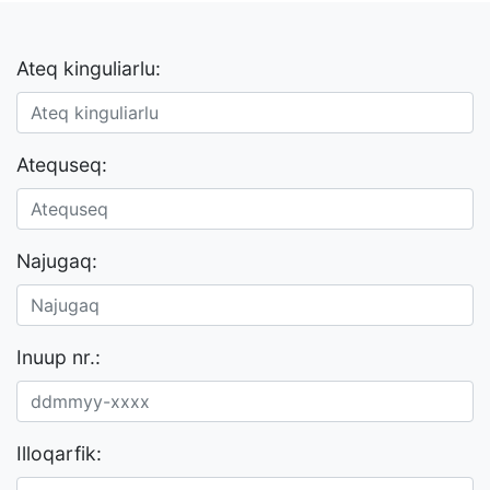
Ateq kinguliarlu:
Atequseq:
Najugaq:
Inuup nr.:
Illoqarfik: