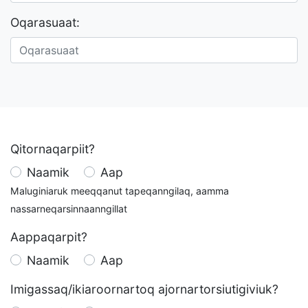
Oqarasuaat:
Qitornaqarpiit?
Naamik
Aap
Maluginiaruk meeqqanut tapeqanngilaq, aamma
nassarneqarsinnaanngillat
Aappaqarpit?
Naamik
Aap
Imigassaq/ikiaroornartoq ajornartorsiutigiviuk?