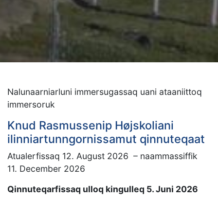
Nalunaarniarluni immersugassaq uani ataaniittoq
immersoruk
Knud Rasmussenip Højskoliani
ilinniartunngornissamut qinnuteqaat
Atualerfissaq 12. August 2026 – naammassiffik
11. December 2026
Qinnuteqarfissaq ulloq kingulleq 5. Juni 2026