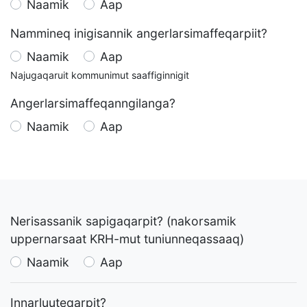
Naamik
Aap
Nammineq inigisannik angerlarsimaffeqarpiit?
Naamik
Aap
Najugaqaruit kommunimut saaffiginnigit
Angerlarsimaffeqanngilanga?
Naamik
Aap
Nerisassanik sapigaqarpit? (nakorsamik
uppernarsaat KRH-mut tuniunneqassaaq)
Naamik
Aap
Innarluuteqarpit?