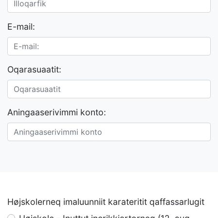
E-mail:
Oqarasuaatit:
Aningaaserivimmi konto:
Højskolerneq imaluunniit karateritit qaffassarlugit