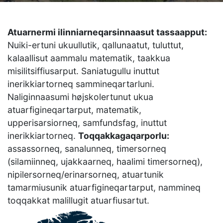
Atuarnermi ilinniarneqarsinnaasut tassaapput:
Nuiki-ertuni ukuullutik, qallunaatut, tuluttut,
kalaallisut aammalu matematik, taakkua
misilitsiffiusarput. Saniatugullu inuttut
inerikkiartorneq sammineqartarluni.
Naliginnaasumi højskolertunut ukua
atuarfigineqartarput, matematik,
upperisarsiorneq, samfundsfag, inuttut
inerikkiartorneq.
Toqqakkagaqarporlu:
assassorneq, sanalunneq, timersorneq
(silamiinneq, ujakkaarneq, haalimi timersorneq),
nipilersorneq/erinarsorneq, atuartunik
tamarmiusunik atuarfigineqartarput, nammineq
toqqakkat malillugit atuarfiusartut.