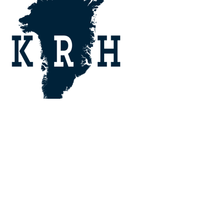
Knud Rasmussenip Højskolia,
Aqqusinersuaq 99 | Postboks 1008 | 3911
Sisimiut | +299 864032 | Nakkutilliisoq:
+299 534616 | Email:
krh@krh.gl