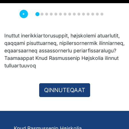
Inuttut inerikkiartorusuppit, højskolemi atuarlutit,
qaqqami pisuttuarneq, nipilersornermik ilinniarneq,
eqaarsaarneq assassornerlu periarfissaralugu?
Taamaappat Knud Rasmussenip Højskolia ilinnut
tulluartuuvoq
QINNUTEQAAT
Knud Rasmussenip Højskolia,